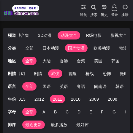
导航
搜索
登录
换肤
漫
频道
哩番合集
3D动漫
动漫大全
R级电影
影视大全
分类
全部
日本动漫
国产动漫
欧美动漫
动漫电
地区
全部
大陆
香港
台湾
美国
韩国
日
战争
剧情
科幻
剧情
武侠
冒险
枪战
恐怖
微电影
语言
全部
国语
英语
粤语
闽南语
韩语
014
年份
2013
2012
2011
2010
2009
2008
20
字母
全部
A
B
C
D
E
F
G
H
排序
最近更新
最多播放
最好评