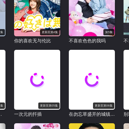
5集
更新至第4集
第5集
你的喜欢无与伦比
不喜欢色色的我吗
不
3集
更新至第05集
更新至第06集
事件调查档案-
一次元的扦插
在勿忘草盛开的城镇～安昙野诊疗记～
别