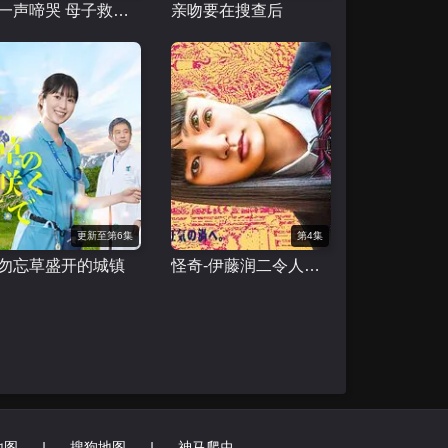
第一声啼哭 母子救命急救班
亲吻要在搜查后
更新至第6集
第4集
勿忘草盛开的城镇
怪奇-伊藤润二令人彻夜难眠的奇异故事－
地图
|
搜狗地图
|
神马爬虫