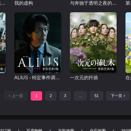
在勿忘草盛开的城镇安昙野诊疗记
我的虚构
与奔驰于透明之夜的你，谈一场看不见的恋爱。
2集
更新至第3集
更新至第5集
ALIUS - 特定事件调查档案
一次元的扦插
在
上一页
1
2
3
…
51
下一页
SS订阅
|
百度蜘蛛
|
谷歌地图
|
必应地图
|
360