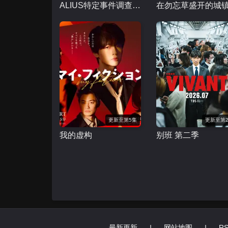
ALIUS特定事件调查档案
更新至第5集
更新至第
我的虚构
别班 第二季
最新更新
|
网站地图
|
R