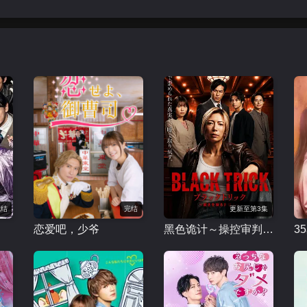
完结
完结
更新至第3集
恋爱吧，少爷
黑色诡计～操控审判的辩护人