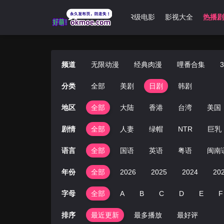
肉漫
哩番合集
3D动漫
动漫大全
R级电影
影视大全
热播剧
频道
无限动漫
经典肉漫
哩番合集
分类
全部
美剧
日剧
韩剧
地区
全部
大陆
香港
台湾
美国
剧情
全部
人妻
绿帽
NTR
巨乳
语言
全部
国语
英语
粤语
闽南
年份
全部
2026
2025
2024
20
字母
全部
A
B
C
D
E
F
排序
最近更新
最多播放
最好评