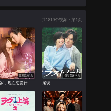
共
1819
个视频 · 第1页
更新至第5集
更新至第04集
35岁，现在恋爱什么的也太不现实了
尾调