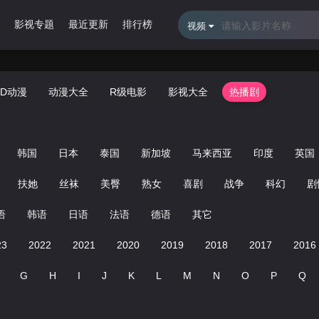
影视专题
最近更新
排行榜
视频
3D动漫
动漫大全
R级电影
影视大全
热播剧
韩国
日本
泰国
新加坡
马来西亚
印度
英国
扶她
丝袜
美臀
熟女
喜剧
战争
科幻
剧
语
韩语
日语
法语
德语
其它
23
2022
2021
2020
2019
2018
2017
2016
G
H
I
J
K
L
M
N
O
P
Q