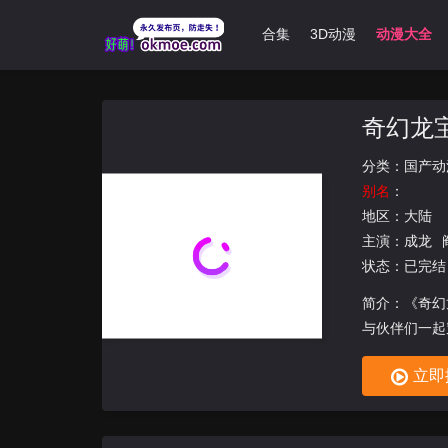
首页
无限动漫
经典肉漫
哩番合集
3D动漫
动漫大全
奇幻龙
分类：
国产动
别名
：
地区：
大陆
主演：
成龙
状态：已完结
简介：《奇幻
与伙伴们一起穿
立即