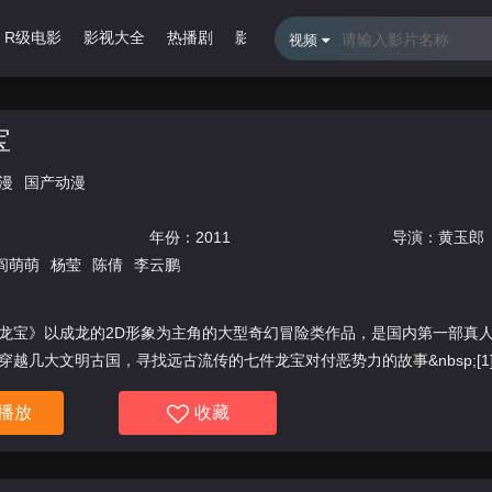
R级电影
影视大全
热播剧
影视专题
最近更新
排行榜
视频
宝
漫
国产动漫
年份：
2011
导演：
黄玉郎
阎萌萌
杨莹
陈倩
李云鹏
龙宝》以成龙的2D形象为主角的大型奇幻冒险类作品，是国内第一部真
越几大文明古国，寻找远古流传的七件龙宝对付恶势力的故事&nbsp;[1]&nb
播放
收藏