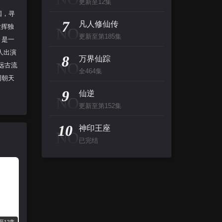
更新至12集
国，寻
7
凡人修仙传
发挥独
NO
更新至第185集
》是一
人出演
8
万界仙踪
NO
远古流
全464集
周朝天
9
仙逆
NO
更新至第152集
10
神印王座
NO
已完结
至12集