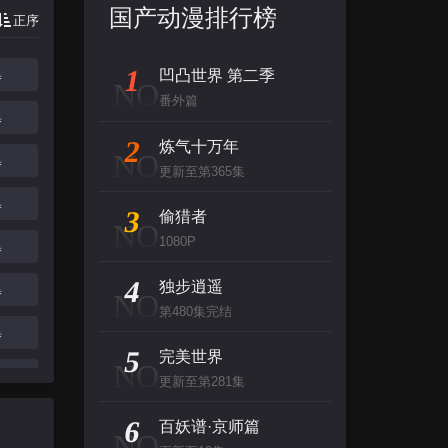
国产动漫排行榜
正序
1
集
凹凸世界 第二季
NO
番外篇
集
2
炼气十万年
NO
集
更新至第365集
集
3
偷猎者
NO
1080P
集
4
独步逍遥
集
NO
第480集完结
集
5
完美世界
NO
集
更新至第281集
6
百妖谱·京师篇
NO