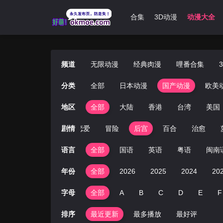
首页
无限动漫
经典肉漫
哩番合集
3D动漫
动漫大全
频道
无限动漫
经典肉漫
哩番合集
分类
全部
日本动漫
国产动漫
欧美
地区
全部
大陆
香港
台湾
美国
园
青春
爱情
剧情
恋爱
冒险
后宫
百合
治愈
语言
全部
国语
英语
粤语
闽南
年份
全部
2026
2025
2024
20
字母
全部
A
B
C
D
E
F
排序
最近更新
最多播放
最好评