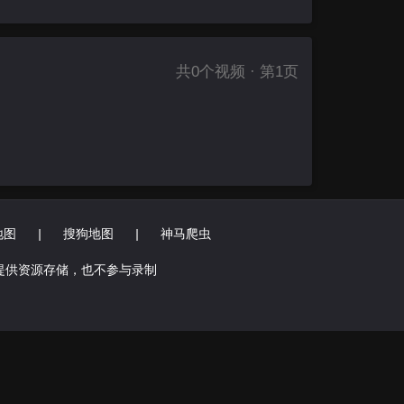
共
0
个视频 · 第1页
地图
|
搜狗地图
|
神马爬虫
提供资源存储，也不参与录制