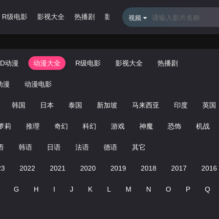
R级电影
影视大全
热播剧
影视专题
最近更新
排行榜
视频
3D动漫
动漫大全
R级电影
影视大全
热播剧
动漫
动漫电影
韩国
日本
泰国
新加坡
马来西亚
印度
英国
萝莉
推理
奇幻
科幻
游戏
神魔
恐饰
机战
语
韩语
日语
法语
德语
其它
23
2022
2021
2020
2019
2018
2017
2016
G
H
I
J
K
L
M
N
O
P
Q