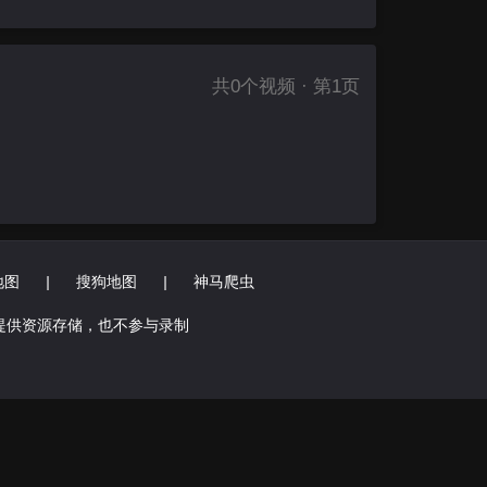
共
0
个视频 · 第1页
地图
|
搜狗地图
|
神马爬虫
提供资源存储，也不参与录制