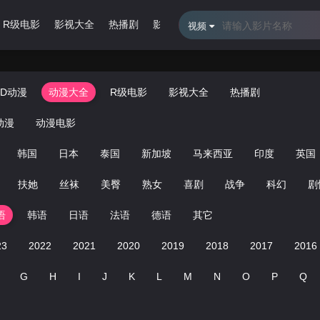
R级电影
影视大全
热播剧
影视专题
最近更新
排行榜
视频
3D动漫
动漫大全
R级电影
影视大全
热播剧
动漫
动漫电影
韩国
日本
泰国
新加坡
马来西亚
印度
英国
扶她
丝袜
美臀
熟女
喜剧
战争
科幻
剧
语
韩语
日语
法语
德语
其它
23
2022
2021
2020
2019
2018
2017
2016
G
H
I
J
K
L
M
N
O
P
Q