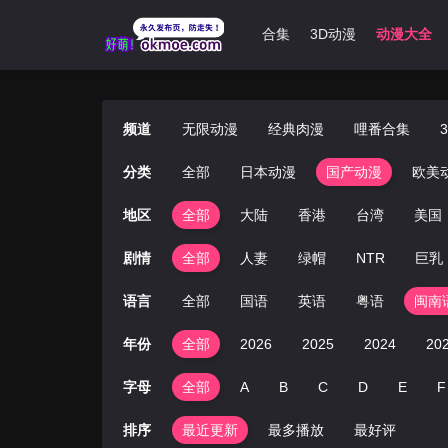
首页
无限动漫
经典肉漫
哩番合集
3D动漫
动漫大全
频道
无限动漫
经典肉漫
哩番合集
分类
全部
日本动漫
国产动漫
欧美
地区
全部
大陆
香港
台湾
美国
剧情
全部
人妻
绿帽
NTR
巨乳
语言
全部
国语
英语
粤语
闽南
年份
全部
2026
2025
2024
20
字母
全部
A
B
C
D
E
F
排序
最近更新
最多播放
最好评