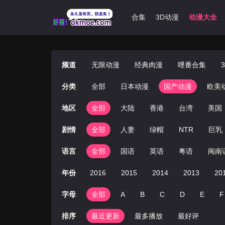
首页
无限动漫
经典肉漫
哩番合集
3D动漫
动漫大全
频道
无限动漫
经典肉漫
哩番合集
分类
全部
日本动漫
国产动漫
欧美
地区
全部
大陆
香港
台湾
美国
剧情
全部
人妻
绿帽
NTR
巨乳
语言
全部
国语
英语
粤语
闽南
2019
2018
2017
年份
2016
2015
2014
2013
20
字母
全部
A
B
C
D
E
F
排序
最近更新
最多播放
最好评