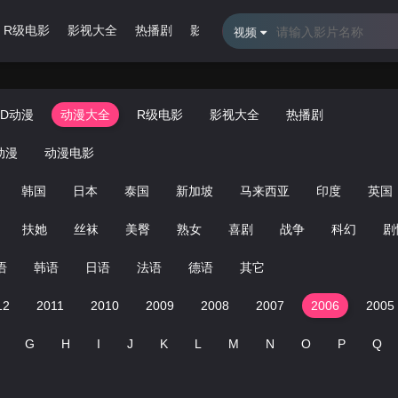
R级电影
影视大全
热播剧
影视专题
最近更新
排行榜
视频
3D动漫
动漫大全
R级电影
影视大全
热播剧
动漫
动漫电影
韩国
日本
泰国
新加坡
马来西亚
印度
英国
扶她
丝袜
美臀
熟女
喜剧
战争
科幻
剧
语
韩语
日语
法语
德语
其它
12
2011
2010
2009
2008
2007
2006
2005
G
H
I
J
K
L
M
N
O
P
Q