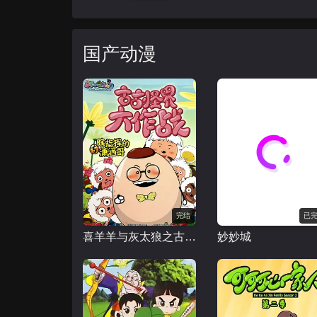
国产动漫
完结
已
喜羊羊与灰太狼之古古怪界大作战
妙妙城