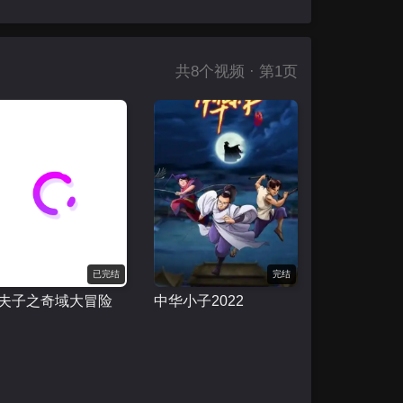
共
8
个视频 · 第1页
已完结
完结
夫子之奇域大冒险
中华小子2022