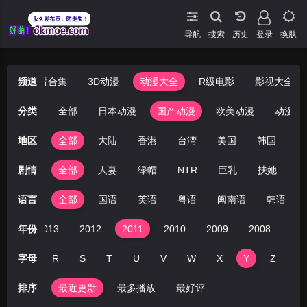
导航
搜索
登录
换肤
漫
频道
哩番合集
3D动漫
动漫大全
R级电影
影视大全
分类
全部
日本动漫
国产动漫
欧美动漫
动漫电
地区
全部
大陆
香港
台湾
美国
韩国
日
剧情
全部
人妻
绿帽
NTR
巨乳
扶她
丝
语言
全部
国语
英语
粤语
闽南语
韩语
014
年份
2013
2012
2011
2010
2009
2008
20
P
字母
Q
R
S
T
U
V
W
X
Y
Z
排序
最近更新
最多播放
最好评